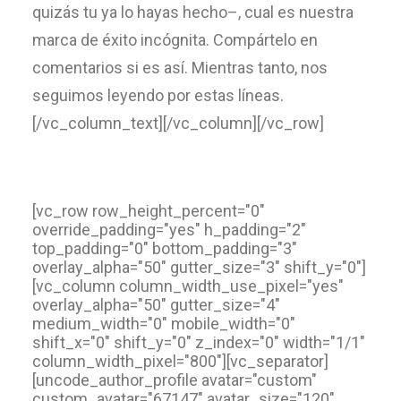
quizás tu ya lo hayas hecho–, cual es nuestra
marca de éxito incógnita. Compártelo en
comentarios si es así. Mientras tanto, nos
seguimos leyendo por estas líneas.
[/vc_column_text][/vc_column][/vc_row]
[vc_row row_height_percent="0"
override_padding="yes" h_padding="2"
top_padding="0" bottom_padding="3"
overlay_alpha="50" gutter_size="3" shift_y="0"]
[vc_column column_width_use_pixel="yes"
overlay_alpha="50" gutter_size="4"
medium_width="0" mobile_width="0"
shift_x="0" shift_y="0" z_index="0" width="1/1"
column_width_pixel="800"][vc_separator]
[uncode_author_profile avatar="custom"
custom_avatar="67147" avatar_size="120"