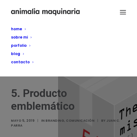
home
sobre mi
porfolio
blog
contacto
5. Producto
emblemático
MAYO 5, 2019
|
IN
BRANDING
,
COMUNICACIÓN
|
BY
JUAN C.
PARRA