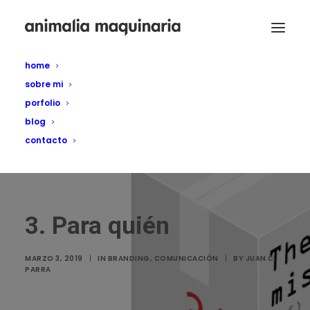
home
sobre mi
porfolio
blog
contacto
3. Para quién
MARZO 3, 2019
|
IN
BRANDING
,
COMUNICACIÓN
|
BY
JUAN C.
PARRA