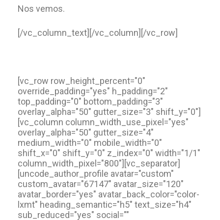
Nos vemos.
[/vc_column_text][/vc_column][/vc_row]
[vc_row row_height_percent="0"
override_padding="yes" h_padding="2"
top_padding="0" bottom_padding="3"
overlay_alpha="50" gutter_size="3" shift_y="0"]
[vc_column column_width_use_pixel="yes"
overlay_alpha="50" gutter_size="4"
medium_width="0" mobile_width="0"
shift_x="0" shift_y="0" z_index="0" width="1/1"
column_width_pixel="800"][vc_separator]
[uncode_author_profile avatar="custom"
custom_avatar="67147" avatar_size="120"
avatar_border="yes" avatar_back_color="color-
lxmt" heading_semantic="h5" text_size="h4"
sub_reduced="yes" social=""