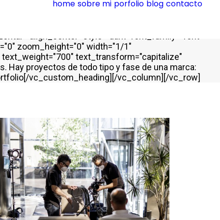
home
sobre mi
porfolio
blog
contacto
om_padding="7" back_color="color-xsdn"
50" gutter_size="100" column_width_percent="100"
742909944{border-top-width: 0px !important;border-
ontal="align_center" style="dark" font_family="font-
h="0" zoom_height="0" width="1/1"
ext_weight="700" text_transform="capitalize"
s. Hay proyectos de todo tipo y fase de una marca:
]Portfolio[/vc_custom_heading][/vc_column][/vc_row]