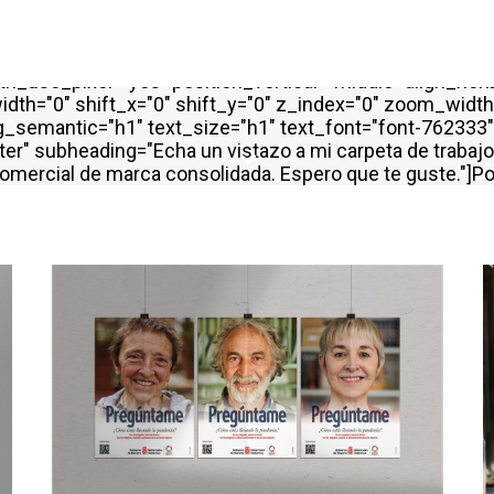
ride_padding="yes" h_padding="2" top_padding="7" bott
llax="yes" overlay_color="color-wayh" overlay_alpha="
="0" z_index="0" style="inherited" css=".vc_custom_1505
_use_pixel="yes" position_vertical="middle" align_horiz
dth="0" shift_x="0" shift_y="0" z_index="0" zoom_widt
emantic="h1" text_size="h1" text_font="font-762333" t
er" subheading="Echa un vistazo a mi carpeta de trabajo
o comercial de marca consolidada. Espero que te guste."