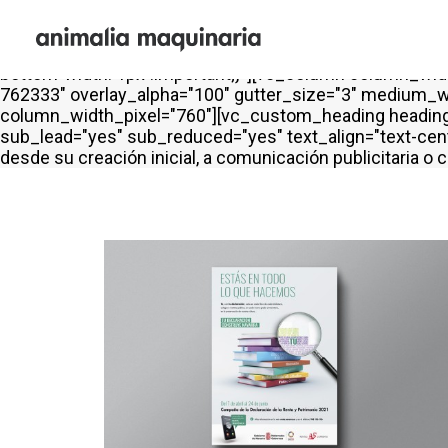
[vc_row is_header="yes" row_height_percent="50" over
back_image="66942" back_position="center bottom" para
border_color="color-gyho" border_style="solid" shift_y
bottom-width: 1px !important;}"][vc_column column_width
762333" overlay_alpha="100" gutter_size="3" medium_wi
column_width_pixel="760"][vc_custom_heading heading_s
sub_lead="yes" sub_reduced="yes" text_align="text-cent
desde su creación inicial, a comunicación publicitaria 