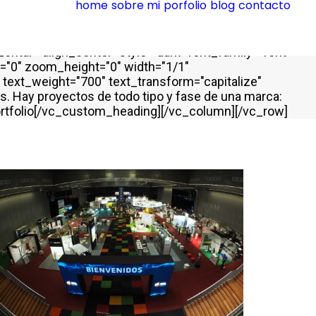
home
sobre mi
porfolio
blog
contacto
om_padding="7" back_color="color-xsdn"
50" gutter_size="100" column_width_percent="100"
742909944{border-top-width: 0px !important;border-
ontal="align_center" style="dark" font_family="font-
h="0" zoom_height="0" width="1/1"
ext_weight="700" text_transform="capitalize"
s. Hay proyectos de todo tipo y fase de una marca:
]Portfolio[/vc_custom_heading][/vc_column][/vc_row]