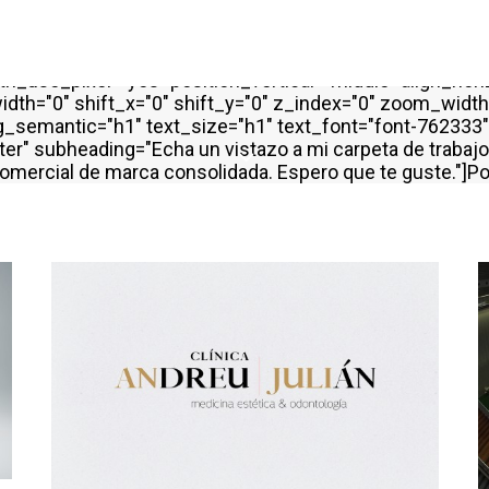
ride_padding="yes" h_padding="2" top_padding="7" bott
llax="yes" overlay_color="color-wayh" overlay_alpha="
="0" z_index="0" style="inherited" css=".vc_custom_1505
_use_pixel="yes" position_vertical="middle" align_horiz
dth="0" shift_x="0" shift_y="0" z_index="0" zoom_widt
emantic="h1" text_size="h1" text_font="font-762333" t
er" subheading="Echa un vistazo a mi carpeta de trabajo
o comercial de marca consolidada. Espero que te guste."