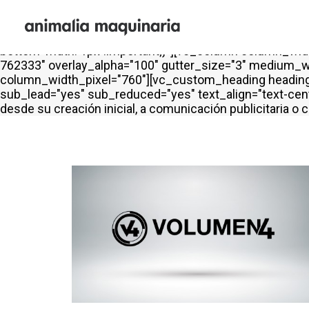
[vc_row is_header="yes" row_height_percent="50" over
back_image="66942" back_position="center bottom" para
border_color="color-gyho" border_style="solid" shift_y
bottom-width: 1px !important;}"][vc_column column_width
762333" overlay_alpha="100" gutter_size="3" medium_wi
column_width_pixel="760"][vc_custom_heading heading_s
sub_lead="yes" sub_reduced="yes" text_align="text-cent
desde su creación inicial, a comunicación publicitaria 